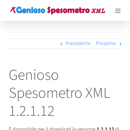
Salta
al
contenuto
Precedente
Prossimo
Genioso
Spesometro XML
1.2.1.12
È disponibile per il download la versione
1.2.1.12
di