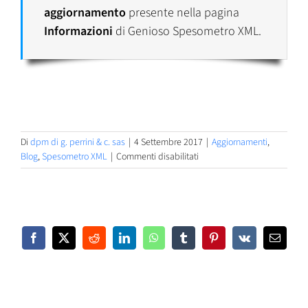
aggiornamento
presente nella pagina
Informazioni
di Genioso Spesometro XML.
Di
dpm di g. perrini & c. sas
|
4 Settembre 2017
|
Aggiornamenti
,
su
Blog
,
Spesometro XML
|
Commenti disabilitati
Genioso
Spesometro
XML
1.2.1.12
Facebook
X
Reddit
LinkedIn
WhatsApp
Tumblr
Pinterest
Vk
Email