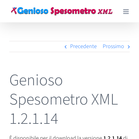
Salta
al
contenuto
Precedente
Prossimo
Genioso
Spesometro XML
1.2.1.14
È disponibile per il download la versione
1.2.1.14
di