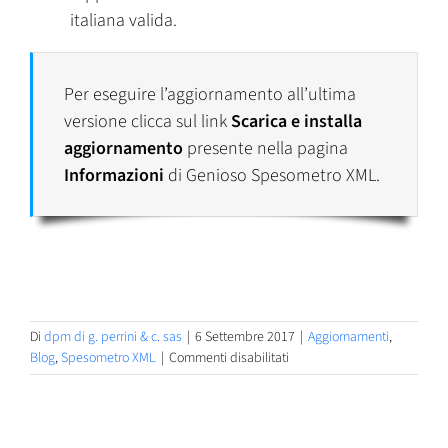
italiana valida.
Per eseguire l’aggiornamento all’ultima
versione clicca sul link
Scarica e installa
aggiornamento
presente nella pagina
Informazioni
di Genioso Spesometro XML.
Di
dpm di g. perrini & c. sas
|
6 Settembre 2017
|
Aggiornamenti
,
su
Blog
,
Spesometro XML
|
Commenti disabilitati
Genioso
Spesometro
XML
1.2.1.14