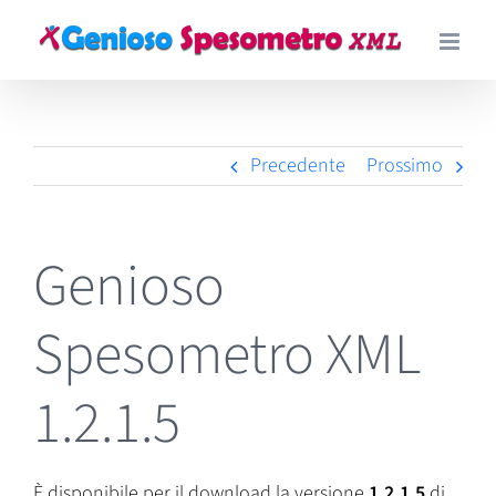
Salta
al
contenuto
Precedente
Prossimo
Genioso
Spesometro XML
1.2.1.5
È disponibile per il download la versione
1.2.1.5
di