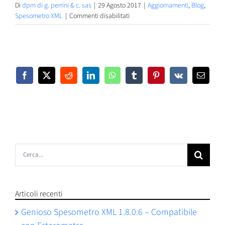
Di
dpm di g. perrini & c. sas
|
29 Agosto 2017
|
Aggiornamenti
,
Blog
,
su
Spesometro XML
|
Commenti disabilitati
Genioso
Spesometro
XML
1.2.1.5
Facebook
X
Reddit
LinkedIn
WhatsApp
Tumblr
Pinterest
Vk
Email
Cerca
per:
Articoli recenti
Genioso Spesometro XML 1.8.0.6 – Compatibile