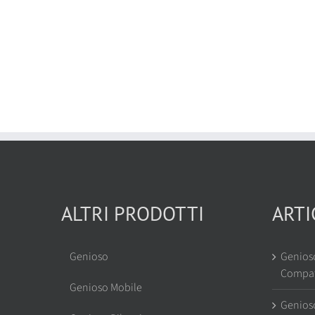
ALTRI PRODOTTI
ARTI
Genioso
Genios
Compat
Genioso Mobile
Genios