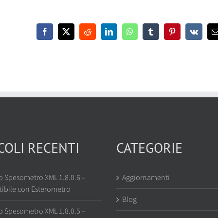
XML
1.4.1.6
Facebook
X
Reddit
LinkedIn
WhatsApp
Tumblr
Pinterest
Vk
COLI RECENTI
CATEGORIE
o Spesometro XML 1.8.0.6 –
Aggiornamenti
ibile con Esterometro
Blog
o Spesometro XML 1.8.0.5 –