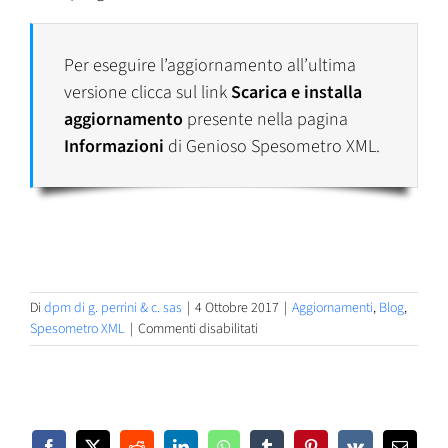
Per eseguire l’aggiornamento all’ultima
versione clicca sul link
Scarica e installa
aggiornamento
presente nella pagina
Informazioni
di Genioso Spesometro XML.
Di
dpm di g. perrini & c. sas
|
4 Ottobre 2017
|
Aggiornamenti
,
Blog
,
su
Spesometro XML
|
Commenti disabilitati
Genioso
Spesometro
XML
1.5.0.1