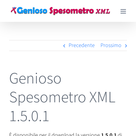
Salta
al
contenuto
Precedente
Prossimo
Genioso
Spesometro XML
1.5.0.1
È disponibile per il download la versione
1.5.0.1
di