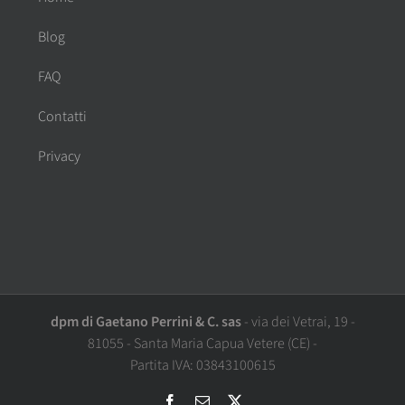
Blog
FAQ
Contatti
Privacy
dpm di Gaetano Perrini & C. sas
-
via dei Vetrai, 19
-
81055
-
Santa Maria Capua Vetere
(CE)
-
Partita IVA:
03843100615
Facebook
Email
X