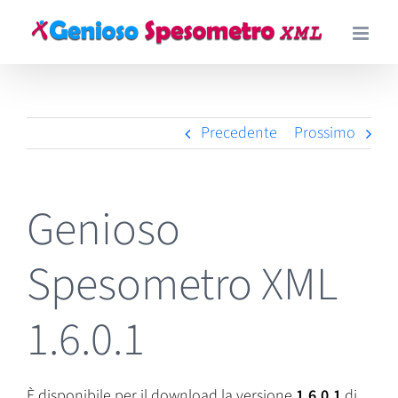
Salta
al
contenuto
Precedente
Prossimo
Genioso
Spesometro XML
1.6.0.1
È disponibile per il download la versione
1.6.0.1
di