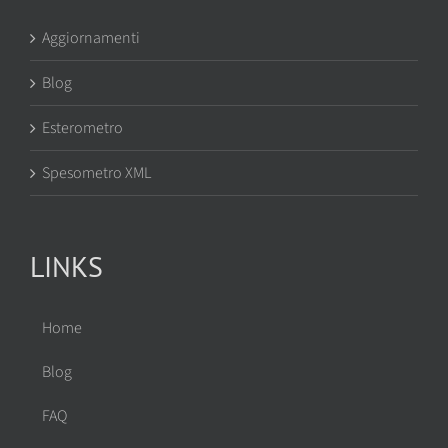
Aggiornamenti
Blog
Esterometro
Spesometro XML
LINKS
Home
Blog
FAQ