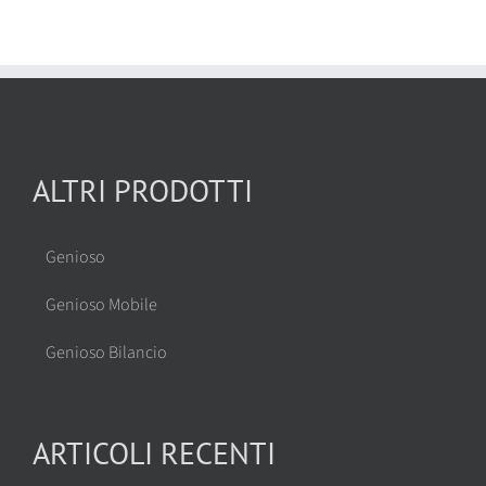
ALTRI PRODOTTI
Genioso
Genioso Mobile
Genioso Bilancio
ARTICOLI RECENTI