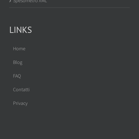
Spesometro XML
LINKS
Home
Blog
FAQ
Contatti
Privacy