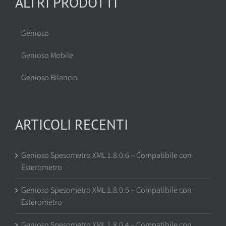
ALTRI PRODOTTI
Genioso
Genioso Mobile
Genioso Bilancio
ARTICOLI RECENTI
Genioso Spesometro XML 1.8.0.6 – Compatibile con
Esterometro
Genioso Spesometro XML 1.8.0.5 – Compatibile con
Esterometro
Genioso Spesometro XML 1.8.0.4 – Compatibile con