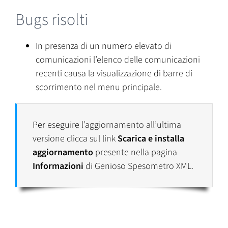
Bugs risolti
In presenza di un numero elevato di
comunicazioni l’elenco delle comunicazioni
recenti causa la visualizzazione di barre di
scorrimento nel menu principale.
Per eseguire l’aggiornamento all’ultima
versione clicca sul link
Scarica e installa
aggiornamento
presente nella pagina
Informazioni
di Genioso Spesometro XML.