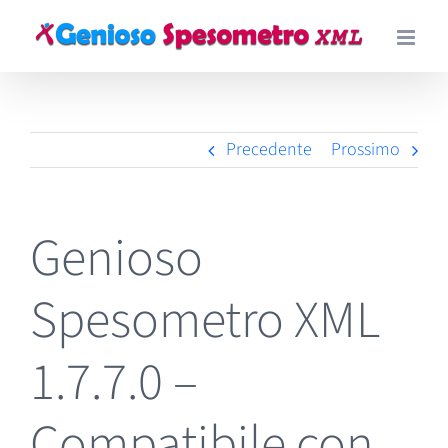
Salta
al
contenuto
Precedente
Prossimo
Genioso
Spesometro XML
1.7.7.0 –
Compatibile con