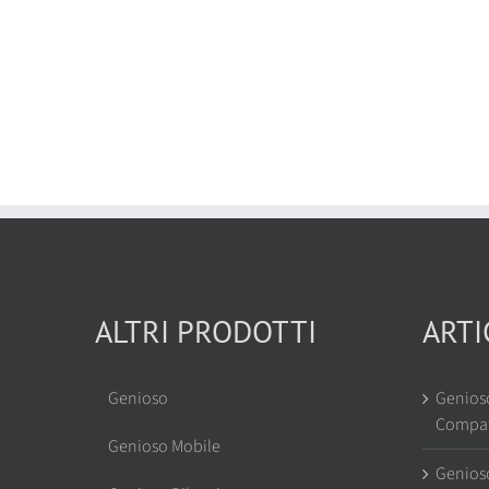
ALTRI PRODOTTI
ARTI
Genioso
Genios
Compat
Genioso Mobile
Genios