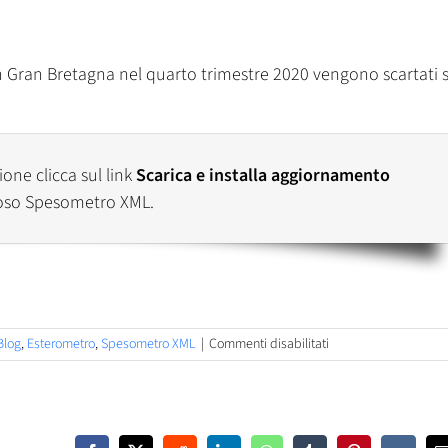
 in Gran Bretagna nel quarto trimestre 2020 vengono scartati 
one clicca sul link
Scarica e installa aggiornamento
oso Spesometro XML.
su
Blog
,
Esterometro
,
Spesometro XML
|
Commenti disabilitati
Genioso
Spesometro
XML
1.8.0.1
–