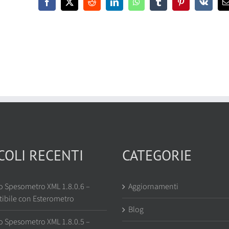
Facebook
X
Reddit
LinkedIn
WhatsApp
Tumblr
Pinterest
Vk
Compatibile
con
Esterometro
COLI RECENTI
CATEGORIE
o Spesometro XML 1.8.0.6 –
Aggiornamenti
ibile con Esterometro
Blog
o Spesometro XML 1.8.0.5 –